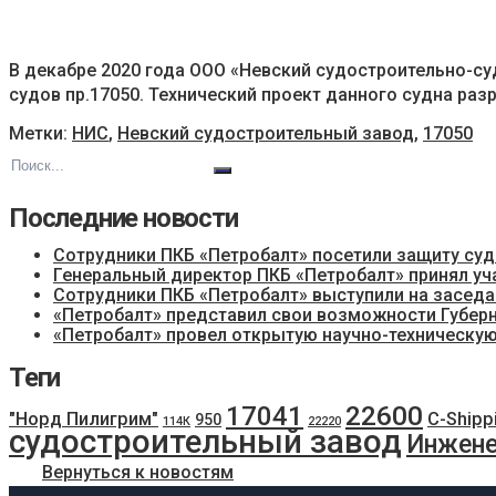
В декабре 2020 года ООО «Невский судостроительно-с
судов пр.17050. Технический проект данного судна ра
Метки:
НИС
,
Невский судостроительный завод
,
17050
Последние новости
Сотрудники ПКБ «Петробалт» посетили защиту су
Генеральный директор ПКБ «Петробалт» принял уч
Сотрудники ПКБ «Петробалт» выступили на заседан
«Петробалт» представил свои возможности Губер
«Петробалт» провел открытую научно-техническую
Теги
22600
17041
"Норд Пилигрим"
C-Shipp
950
114К
22220
судостроительный завод
Инжене
Вернуться к новостям