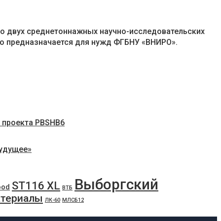
во двух среднетоннажных научно-исследовательских
дно предназначается для нужд ФГБНУ «ВНИРО».
» проекта PBSHB6
будущее»
Выборгский
ST116 XL
ood
ВТБ
атериалы
ЛК-60
МЛСБ12