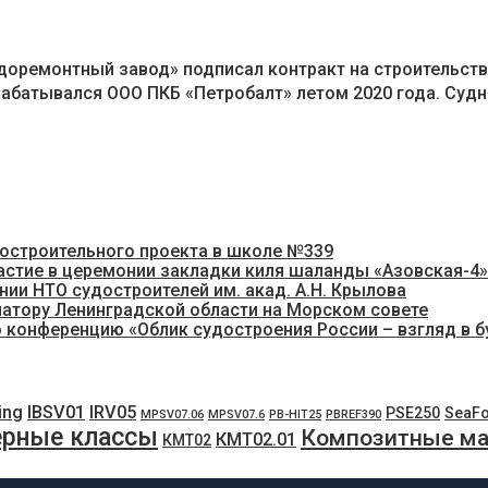
удоремонтный завод» подписал контракт на строительст
зрабатывался ООО ПКБ «Петробалт» летом 2020 года. Су
достроительного проекта в школе №339
астие в церемонии закладки киля шаланды «Азовская-4
ии НТО судостроителей им. акад. А.Н. Крылова
натору Ленинградской области на Морском совете
 конференцию «Облик судостроения России – взгляд в 
ing
IBSV01
IRV05
PSE250
SeaF
MPSV07.06
MPSV07.6
PB-HIT25
PBREF390
рные классы
Композитные м
КМТ02.01
КМТ02